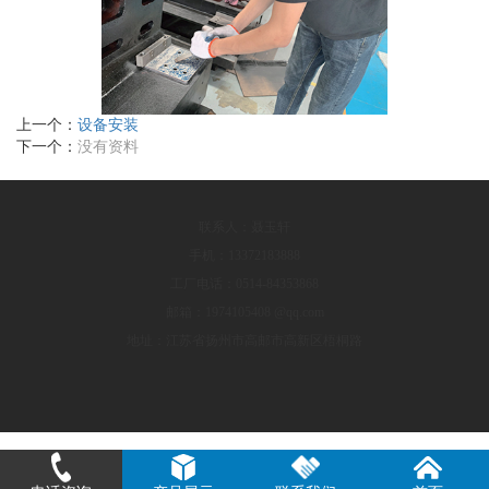
上一个：
设备安装
下一个：
没有资料
联系人：聂玉轩
手机：13372183888
工厂电话：0514-84353868
邮箱：1974105408 @qq.com
地址：江苏省扬州市高邮市高新区梧桐路