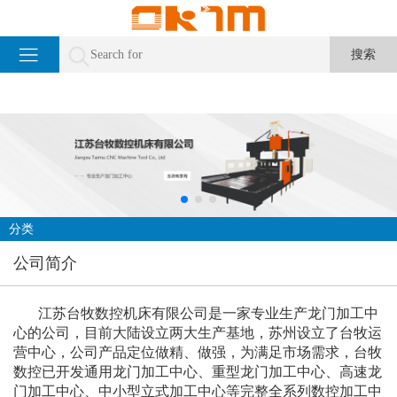
分类
公司简介
江苏台牧数控机床有限公司是一家专业生产龙门加工中
心的公司，目前大陆设立两大生产基地，苏州设立了台牧运
营中心，公司产品定位做精、做强，为满足市场需求，台牧
数控已开发通用龙门加工中心、重型龙门加工中心、高速龙
门加工中心、中小型立式加工中心等完整全系列数控加工中